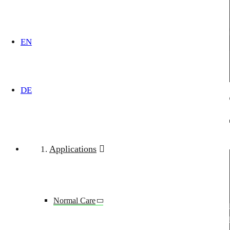
Terms and condi
EN
DE
The general terms and conditions of modul technik GmbH app
We would be happy to send you our terms and conditions on r
Download GTC
Applications
Normal Care
modul technik GmbH
· Rudolf-Diesel-Straße 5 · D-56
+49(0)2602-9449-0
+49(0)2602-9449-11
in