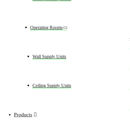
Datenschutzerklärung
Impressum
Cookie-Details
user_privacy_settings
Operating Rooms
Domainname:
Wall Supply Units
Ablauf:
Speicherort:
Ceiling Supply Units
Beschreibung:
Speichert die Privacy Level Einstell
Products
user_privacy_settings_expires