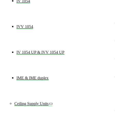
IV 1054
Domainname:
modul-technik.de
IVV 1054
Ablauf:
30 Tage
Speicherort:
Localstorage
IV 1054 UP & IVV 1054 UP
Beschreibung:
Speichert, dass die aktuelle Seite eine
IME & IME duplex
portfolio_MODULE_ID
Domainname:
modul-technik.de
Ceiling Supply Units