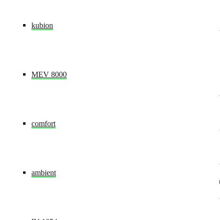
Beschreibung:
Speichert, dass der Scrollscript für d
kubion
onepage_position
MEV 8000
Domainname:
modul-technik.de
Ablauf:
30 Tage
comfort
Speicherort:
Localstorage
ambient
Beschreibung:
Speichert die Offset-Position für die
onepage_active