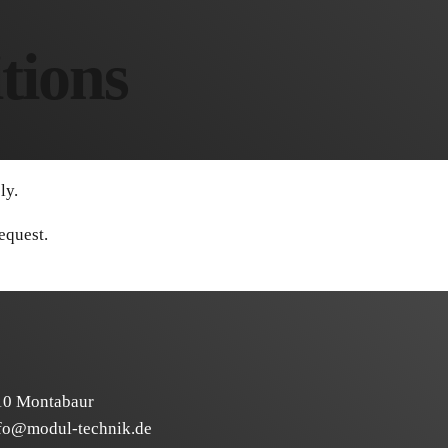
tions
ly.
equest.
410 Montabaur
fo@modul-technik.de