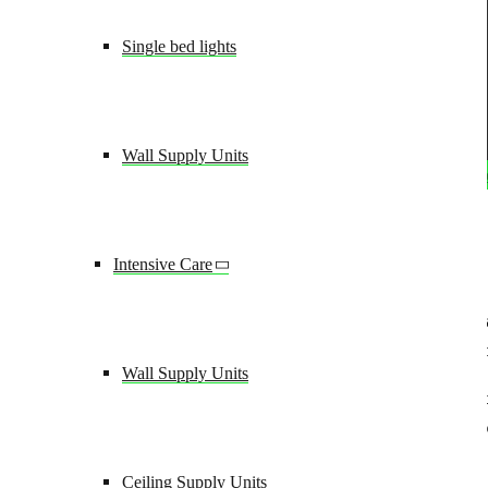
CONTACT
Single bed lights
Wall Supply Units
Terms an
Settings saved
Intensive Care
Datenschutzeinstellungen
Cookie notice:
We use cookies on our website. Some of them ar
make your own selection and save it using the ‘Accept selecti
Wall Supply Units
Required*
Allow necessary cookies for the website to func
External media
Allow external media such as Google Ma
Statistics
Allow Matomo
Ceiling Supply Units