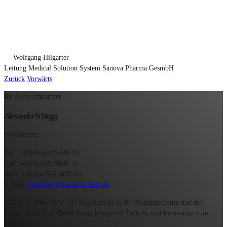
— Wolfgang Hilgarter
Leitung Medical Solution System Sanova Pharma GesmbH
Zurück
Vorwärts
Ihr Ansprechpartner
Alexander Schiegg
Projektleiter
Tel.: +49(0)2602/9449-26
Fax: +49(0)2602/9449-11
Mob: +49(0)176/10089102
E-Mail:
aschiegg@modul-technik.de
„Licht an -Idee läuft! Als Projektleiter in der Medizintechnik und der
Expertise für Led-Beleuchtung bringe ich Technik und Innovation zum
Strahlen.“