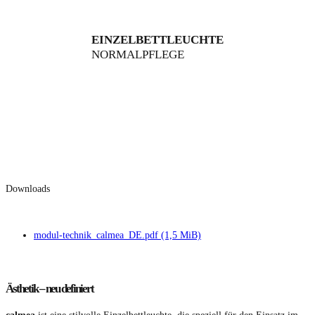
EINZELBETTLEUCHTE
NORMALPFLEGE
BELEUCHTUNG
BEFESTIGUNG
VORTEILE
DETAILS
Downloads
modul-technik_calmea_DE.pdf
(1,5 MiB)
Ästhetik – neu definiert
calmea
ist eine stilvolle Einzelbettleuchte, die speziell für den Einsatz im