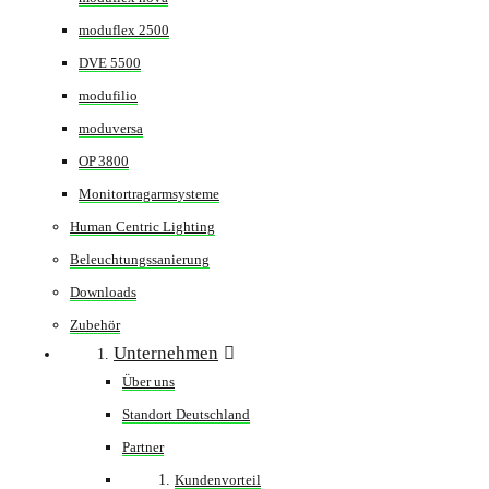
moduflex 2500
DVE 5500
modufilio
moduversa
OP 3800
Monitortragarmsysteme
Human Centric Lighting
Beleuchtungssanierung
Downloads
Zubehör
Unternehmen
Über uns
Standort Deutschland
Partner
Kundenvorteil