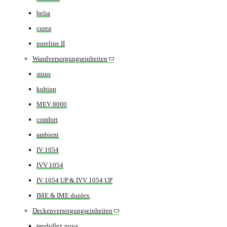
belia
curea
pureline II
Wandversorgungseinheiten
sinus
kubion
MEV 8000
comfort
ambient
IV 1054
IVV 1054
IV 1054 UP & IVV 1054 UP
IME & IME duplex
Deckenversorgungseinheiten
moduflex nova