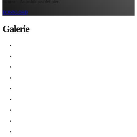
calmea
– Ästhethik neu definiert
DOWNLOAD
Galerie