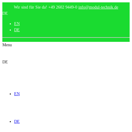
Wir sind für Sie da!
+49 2602 9449-0
info@modul-technik.de
DE
EN
DE
Menu
DE
EN
DE