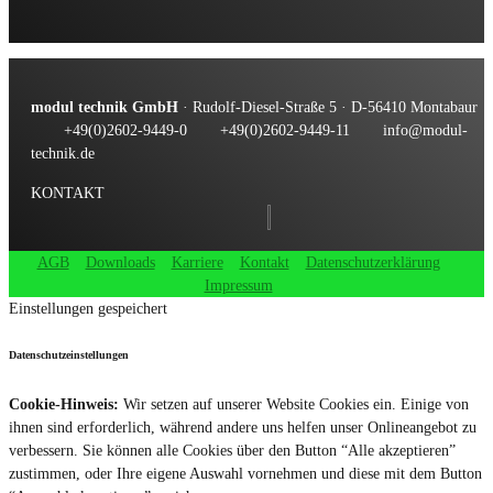
modul technik GmbH
· Rudolf-Diesel-Straße 5 · D-56410 Montabaur
+49(0)2602-9449-0
+49(0)2602-9449-11
info@modul-
technik.de
KONTAKT
AGB
Downloads
Karriere
Kontakt
Datenschutzerklärung
Impressum
Einstellungen gespeichert
Datenschutzeinstellungen
Cookie-Hinweis:
Wir setzen auf unserer Website Cookies ein. Einige von
ihnen sind erforderlich, während andere uns helfen unser Onlineangebot zu
verbessern. Sie können alle Cookies über den Button “Alle akzeptieren”
zustimmen, oder Ihre eigene Auswahl vornehmen und diese mit dem Button