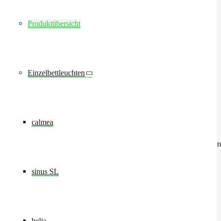
Betriebsdruck medizinische Gastechnik
Sauerstoff: 5 bar Druckluft: 5 bar
Produktübersicht
Druckluft: 8 bar Vakuum: - 0,8 bar
Lachgas: 5 bar CO2: 5 bar
AGFS: 5 bar Air-Motor: 8 bar
Einzelbettleuchten
Allgemeine Angaben
Einspeisung der Medien: Von oben in den Tragarm
Bremssystem: Elektromagnetisch (optional Druckluft)
Komfortoption: Bremssystem mit BrakeGuide*
calmea
(optische Rückkopplung)
Gesamtzuladung der Versorgungseinheit: Projektbezoge
Höhenverstellung: Federkraft
* BrakeGuide nicht mit Druckluftbremse kombinierbar
sinus SL
Tragarmlänge
600 mm / 1000 mm
800 mm / 1000 mm
belia