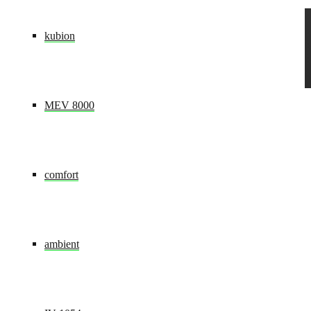
DRUCKFRISCH, NUR DIGITAL – UNSERE BROSCHÜREN
kubion
moduversa
– Komplexe Technik elegant verpackt
DOWNLOAD
MEV 8000
Galerie
comfort
ambient
Montage, Reinigung und Wartung