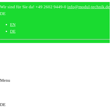
Wir sind für Sie da!
+49 2602 9449-0
info@modul-technik.de
DE
EN
DE
Menu
moduversa
DE