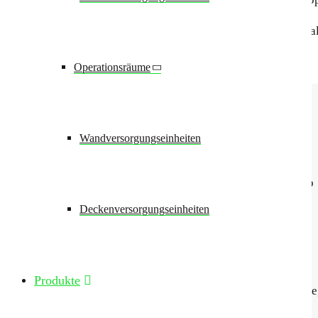
Wie alle
moduversa
-Produkte kann die
moduversa HF plus
al
Operationsräume
Wichtige Details
Wandversorgungseinheiten
Elektrotechnik
Nennspannung: 115 V - 240 V / 50-60 Hz - Dauerbetrieb
Schutzklasse: I
Deckenversorgungseinheiten
Schutzart: IP 20
Beleuchtungstechnik Indirekte LED-Beleuchtung
Nennspannung: DC 12 V
Produkte
Optional ausführbar: Ab 800 mm Armlänge (oberer Ausle