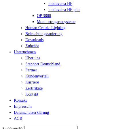
moduversa HF
moduversa HF plus
OP 3800
Monitortragarmsysteme
Human Centric Lighting
Beleuchtungssanierung
Downloads
Zubehör
Unternehmen
Über uns
Standort Deutschland
Partner
Kundenvorteil
Karriere
Zertifikate
Kontakt
Kontakt
Impressum
Datenschutzerklärung
AGB
Suchbegriffe