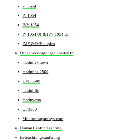
ambient
IV 1054
IVV 1054
IV 1054 UP & IVV 1054 UP
IME & IME duplex
Deckenversorgungseinheiten
moduflex nova
moduflex 2500
DVE 5500
modufilio
moduversa
OP 3800
Monitortragarmsysteme
Human Centric Lighting
Beleuchtungssanierung