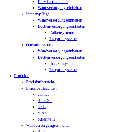
Einzelbettleuchten
Wandversorgungseinheiten
Intensivpflege
Wandversorgungseinheiten
Deckenversorgungseinheiten
Balkensysteme
Tragarmsysteme
Operationsräume
Wandversorgungseinheiten
Deckenversorgungseinheiten
Brückensysteme
Tragarmsysteme
Produkte
Produktübersicht
Einzelbettleuchten
calmea
sinus SL
belia
curea
pureline II
Wandversorgungseinheiten
sinus