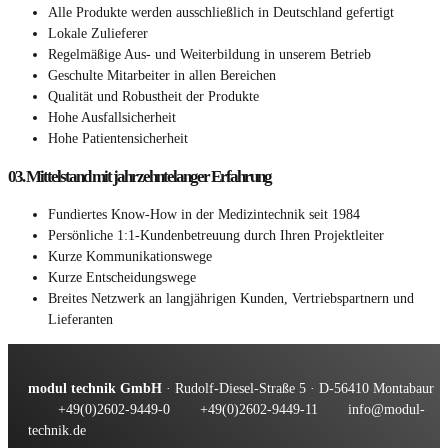
Alle Produkte werden ausschließlich in Deutschland gefertigt
Lokale Zulieferer
Regelmäßige Aus- und Weiterbildung in unserem Betrieb
Geschulte Mitarbeiter in allen Bereichen
Qualität und Robustheit der Produkte
Hohe Ausfallsicherheit
Hohe Patientensicherheit
03.
Mittelstand mit jahrzehntelanger Erfahrung
Fundiertes Know-How in der Medizintechnik seit 1984
Persönliche 1:1-Kundenbetreuung durch Ihren Projektleiter
Kurze Kommunikationswege
Kurze Entscheidungswege
Breites Netzwerk an langjährigen Kunden, Vertriebspartnern und
Lieferanten
modul technik GmbH
· Rudolf-Diesel-Straße 5 · D-56410 Montabaur
+49(0)2602-9449-0
+49(0)2602-9449-11
info@modul-
technik.de