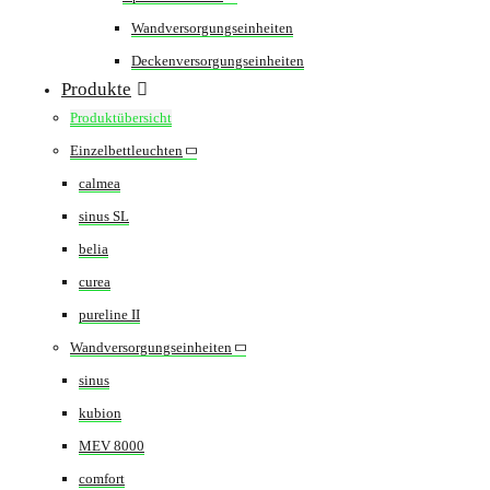
Wandversorgungseinheiten
Deckenversorgungseinheiten
Produkte
Produktübersicht
Einzelbettleuchten
calmea
sinus SL
belia
curea
pureline II
Wandversorgungseinheiten
sinus
kubion
MEV 8000
comfort