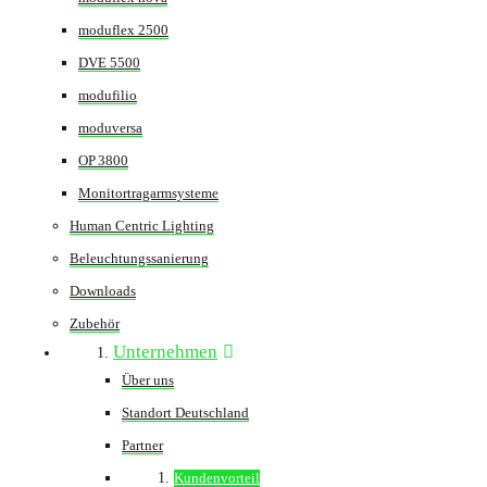
moduflex 2500
DVE 5500
modufilio
moduversa
OP 3800
Monitortragarmsysteme
Human Centric Lighting
Beleuchtungssanierung
Downloads
Zubehör
Unternehmen
Über uns
Standort Deutschland
Partner
Kundenvorteil