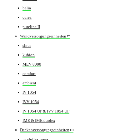
belia
curea
pureline II
Wandversorgungseinheiten
sinus
kubion
MEV 8000
comfort
ambient
IV 1054
IVV 1054
IV 1054 UP & IVV 1054 UP
IME & IME duplex
Deckenversorgungseinheiten
moduflex nova