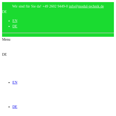
Wir sind für Sie da!
+49 2602 9449-0
info@modul-technik.de
DE
EN
DE
Menu
DE
EN
DE