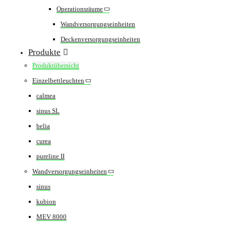
Operationsräume
Wandversorgungseinheiten
Deckenversorgungseinheiten
Produkte
Produktübersicht
Einzelbettleuchten
calmea
sinus SL
belia
curea
pureline II
Wandversorgungseinheiten
sinus
kubion
MEV 8000