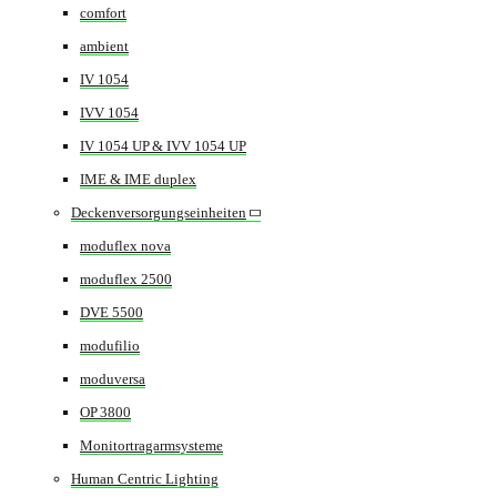
comfort
ambient
IV 1054
IVV 1054
IV 1054 UP & IVV 1054 UP
IME & IME duplex
Deckenversorgungseinheiten
moduflex nova
moduflex 2500
DVE 5500
modufilio
moduversa
OP 3800
Monitortragarmsysteme
Human Centric Lighting