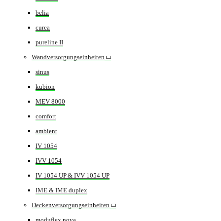
belia
curea
pureline II
Wandversorgungseinheiten
sinus
kubion
MEV 8000
comfort
ambient
IV 1054
IVV 1054
IV 1054 UP & IVV 1054 UP
IME & IME duplex
Deckenversorgungseinheiten
moduflex nova