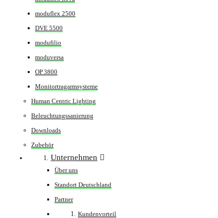
moduflex 2500
DVE 5500
modufilio
moduversa
OP 3800
Monitortragarmsysteme
Human Centric Lighting
Beleuchtungssanierung
Downloads
Zubehör
Unternehmen
Über uns
Standort Deutschland
Partner
Kundenvorteil