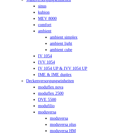
sinus
kubion
MEV 8000
comfort
ambient
ambient simplex
ambient light
ambient cube
IV 1054
IVV 1054
IV 1054 UP & IVV 1054 UP
IME & IME duplex
Deckenversorgungseinheiten
moduflex nova
moduflex 2500
DVE 5500
modufilio
moduversa
moduversa
moduversa plus
moduversa HM