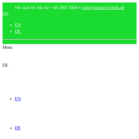
Wir sind für Sie da!
+49 2602 9449-0
info@modul-technik.de
DE
EN
DE
Menu
DE
EN
DE