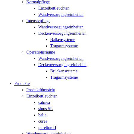
Normalpflege
Einzelbettleuchten
Wandversorgungseinheiten
Intensivpflege
Wandversorgungseinheiten
Deckenversorgungseinheiten
Balkensysteme
Tragarmsysteme
Operationsräume
Wandversorgungseinheiten
Deckenversorgungseinheiten
Brückensysteme
Tragarmsysteme
Produkte
Produktübersicht
Einzelbettleuchten
calmea
sinus SL
belia
curea
pureline II
Wandversorgungseinheiten