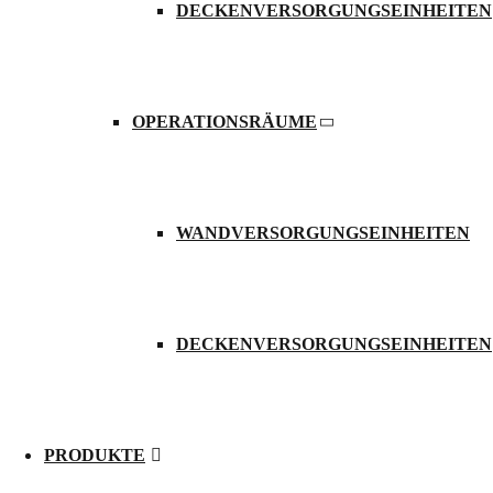
DECKENVERSORGUNGSEINHEITEN
OPERATIONSRÄUME
Mehr erfahren
modul technik GmbH
· Rudolf-Diesel-Straße 5 · D-56410
+49(0)2602-9449-0
+49(0)2602-9449-11
info@modul-techn
WANDVERSORGUNGSEINHEITEN
KONTAKT
AGB
Downloads
Karriere
Kontakt
Datenschutzerklärung
Impr
Einstellungen gespeichert
DECKENVERSORGUNGSEINHEITEN
Datenschutzeinstellungen
Cookie-Hinweis:
Wir setzen auf unserer Website Cookies ei
Cookies über den Button “Alle akzeptieren” zustimmen, od
PRODUKTE
ErforderlichRequired*
Notwendige Cookies zulassen da