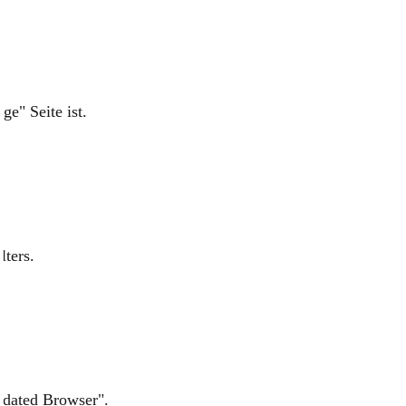
ge" Seite ist.
lters.
tdated Browser".