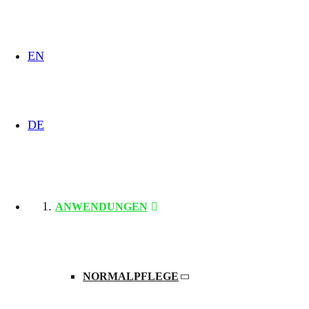
EN
DE
Tragarmsysteme in der Intensivpflege ermöglichen die indiv
Bewegungsfreiheit, Sicherheit und ergonomisches Arbeiten 
Sehen Sie, wie flexibel Versorgung heute sein kann.
ANWENDUNGEN
Mehr erfahren
moduversa
NORMALPFLEGE