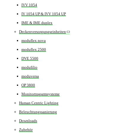
IVV 1054
IV 1054 UP & IVV 1054 UP
IME & IME duplex
Deckenversorgungseinheiten
moduflex nova
moduflex 2500
DVE 5500
modufilio
moduversa
OP 3800
Monitortragarmsysteme
Human Centric Lighting
Beleuchtungssanierung
Downloads
Zubehör