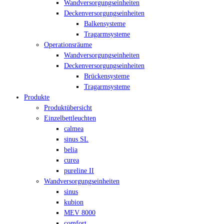
Wandversorgungseinheiten
Deckenversorgungseinheiten
Balkensysteme
Tragarmsysteme
Operationsräume
Wandversorgungseinheiten
Deckenversorgungseinheiten
Brückensysteme
Tragarmsysteme
Produkte
Produktübersicht
Einzelbettleuchten
calmea
sinus SL
belia
curea
pureline II
Wandversorgungseinheiten
sinus
kubion
MEV 8000
comfort