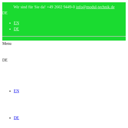
Wir sind für Sie da!
+49 2602 9449-0
info@modul-technik.de
DE
EN
DE
Menu
DE
EN
DE