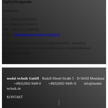
Siegfried Demjanenko
Projektleiter
Tel.: +49(0)2602/9449-52
Fax: +49(0)2602/9449-11
Mob: +49(0)176/10089103
E-Mail:
SDemjanenko@modul-technik.de
„Als Projektleiter entwickle ich maßgeschneiderte, innovative
Versorgungseinheiten, die Ihre Bedürfnisse im Gesundheitswesen
zuverlässig abdecken.“
modul technik GmbH
· Rudolf-Diesel-Straße 5 · D-56410 Montabaur
+49(0)2602-9449-0
+49(0)2602-9449-11
info@modul-
technik.de
KONTAKT