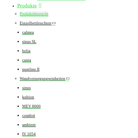
Produkte
Produktübersicht
Einzelbettleuchten
calmea
sinus SL
belia
curea
pureline II
Wandversorgungseinheiten
sinus
kubion
MEV 8000
comfort
ambient
IV 1054