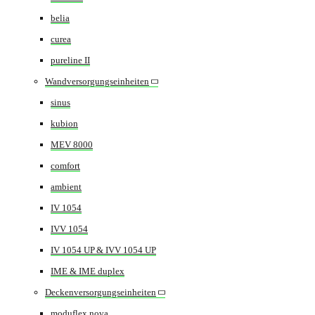
belia
curea
pureline II
Wandversorgungseinheiten
sinus
kubion
MEV 8000
comfort
ambient
IV 1054
IVV 1054
IV 1054 UP & IVV 1054 UP
IME & IME duplex
Deckenversorgungseinheiten
moduflex nova