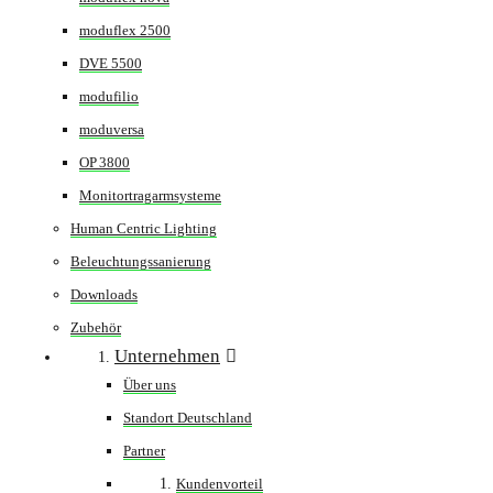
moduflex 2500
DVE 5500
modufilio
moduversa
OP 3800
Monitortragarmsysteme
Human Centric Lighting
Beleuchtungssanierung
Downloads
Zubehör
Unternehmen
Über uns
Standort Deutschland
Partner
Kundenvorteil